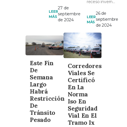
receso invernal
Viales SA
Viales S.A.
27 de
en varias
instaló el s...
realizará la
LEER
26 de
septiembre
provincias del
MÁS
LEER
reposición del
septiembre
de 2024
MÁS
país, la Agencia
puente
de 2024
Nacional de
peatonal
Segu...
ubicado...
Este Fin
Corredores
De
Viales Se
Semana
Certificó
Largo
En La
Habrá
Norma
Restricción
Iso En
De
Seguridad
Tránsito
Vial En El
Pesado
Tramo Ix