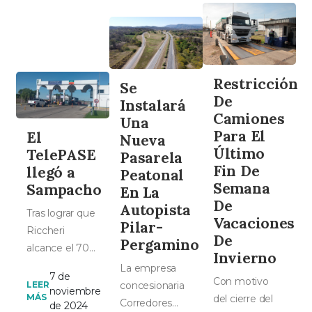
Restricción
Se
De
Instalará
Camiones
Una
Para El
El
Nueva
Último
TelePASE
Pasarela
Fin De
llegó a
Peatonal
Semana
Sampacho
En La
De
Autopista
Tras lograr que
Vacaciones
Pilar-
Riccheri
De
Pergamino
alcance el 70%
Invierno
de las vías con
La empresa
7 de
Con motivo
TelePASE,
concesionaria
LEER
noviembre
MÁS
del cierre del
Corredores
Corredores
de 2024