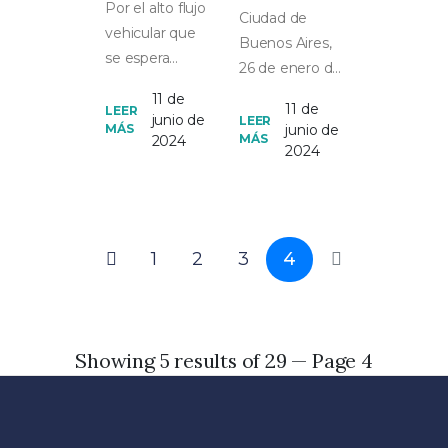
Por el alto flujo
Ciudad de
vehicular que
Buenos Aires,
se espera
26 de enero de
como
2024 - La
11 de
consecuencia
11 de
LEER
Norma ISO
junio de
LEER
junio de
MÁS
del fin de
MÁS
2024
39001:2015
2024
semana largo,
establece una
la ANSV
serie...
(Agenci...
1
2
3
4
Showing 5 results of 29 — Page 4